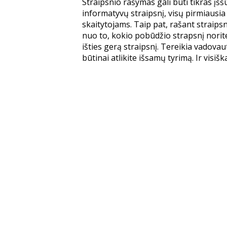
Straipsnio rašymas gali būti tikras įššū
informatyvų straipsnį, visų pirmiausia 
skaitytojams. Taip pat, rašant straips
nuo to, kokio pobūdžio strapsnį norite 
išties gerą straipsnį. Tereikia vadova
būtinai atlikite išsamų tyrimą. Ir visiška