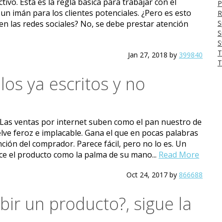
ivo. Esta es la regla básica para trabajar con el
P
un imán para los clientes potenciales. ¿Pero es esto
R
o en las redes sociales? No, se debe prestar atención
S
S
S
T
Jan 27, 2018
by
399840
T
os ya escritos y no
 Las ventas por internet suben como el pan nuestro de
elve feroz e implacable. Gana el que en pocas palabras
ión del comprador. Parece fácil, pero no lo es. Un
ce el producto como la palma de su mano...
Read More
Oct 24, 2017
by
866688
ir un producto?, sigue la