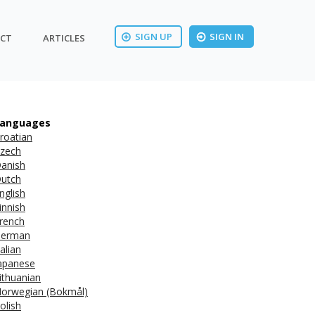
SIGN UP
SIGN IN
CT
ARTICLES
anguages
roatian
zech
anish
utch
nglish
innish
rench
erman
talian
apanese
ithuanian
orwegian (Bokmål)
olish