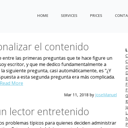
HOME
SERVICES
PRICES
CONTA
onalizar el contenido
L
C
 entre las primeras preguntas que te hace figure un
C
 soy escritor, y que me dedico fundamentalmente a
D
, la siguiente pregunta, casi automáticamente, es "¿Y
D
respuesta a esta segunda pregunta era más complicada.
E
Read More
F
F
Mar 11, 2018
by
JoseManuel
G
I
J
n lector entretenido
L
N
los problemas típicos para quienes deciden administrar
P